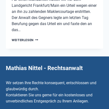
Landgericht Frankfurt/Main ein Urteil wegen einer
an ihn zu zahlenden Maklercourtage erstritten.
Der Anwalt des Gegners legte am letzten Tag
Berufung gegen das Urteil ein und faxte den an
das…
WENN
WEITERLESEN
DER
ANWALT
BEIM
FALSCHEN
GERICHT
Mathias Nittel - Rechtsanwalt
BERUFUNG
EINLEGT
Wir setzen Ihre Rechte konsequent, entschlossen und
glaubwürdig durch.
Kontaktieren Sie uns gerne für ein kostenloses und
unverbindliches Erstgespräch zu Ihrem Anliegen.