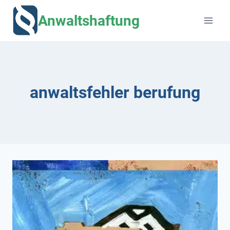
Zum
Anwaltshaftung
Inhalt
springen
anwaltsfehler berufung